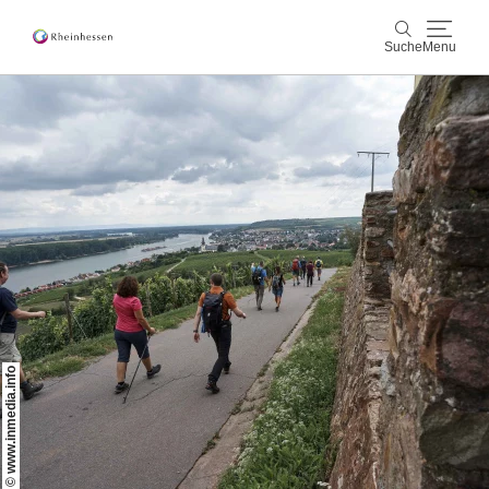
Suche
Menu
Wein & Genuss
Suche
Aktiv & Natur
Kultur & Städte
Veranstaltungen
Buchung & Service
© www.inmedia.info
Shop
Rheinhessen-Blog
Karte