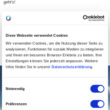
geht's!
Diese Webseite verwendet Cookies
Wir verwenden Cookies, um die Nutzung dieser Seite zu
analysieren, Funktionen für soziale Medien zu integrieren
und Ihnen ein besseres Browser-Erlebnis zu bieten. Ihre
Einstellungen können Sie jederzeit anpassen. Weitere
Infos finden Sie in unserer
Datenschutzerklärung
.
Blogbeitrag
Wandern auf dem
Einwilligungsauswahl
Rheinterrassenweg
Notwendig
Herbstzeit ist Wanderzeit in Rheinhessen und
es ist außerdem die beste Saison, um den
Präferenzen
RheinTerrassenweg zu entdecken. Dank der