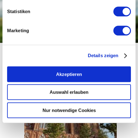
vielen Sonnenstunden leuchten die Farben
Statistiken
immer noch wunderschön.
weiter lesen
Marketing
Details zeigen
Oppenheim erleben
Akzeptieren
Auswahl erlauben
Nur notwendige Cookies