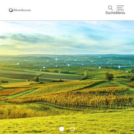
Suche
Menu
Wein & Genuss
Suche
Aktiv & Natur
Kultur & Städte
Veranstaltungen
Buchung & Service
Shop
Rheinhessen-Blog
Karte