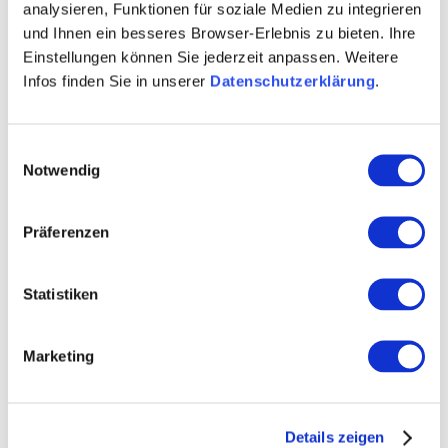
analysieren, Funktionen für soziale Medien zu integrieren
Fakten im Überblick
und Ihnen ein besseres Browser-Erlebnis zu bieten. Ihre
Einstellungen können Sie jederzeit anpassen. Weitere
Verbandsgemeinde Alzey-
Infos finden Sie in unserer
Datenschutzerklärung
.
Land
Projektträger:
Weinrufstraße 38
Einwilligungsauswahl
Notwendig
55232 Alzey
Thea Weiskopf
Präferenzen
06731 409202
Ansprechpartnerin:
Statistiken
weiskopf.thea@alzey-
land.de
Marketing
LEADER-Förderung:
200.000 Euro ELER-Mittel
Umsetzungszeitraum:
2025-2026
Details zeigen