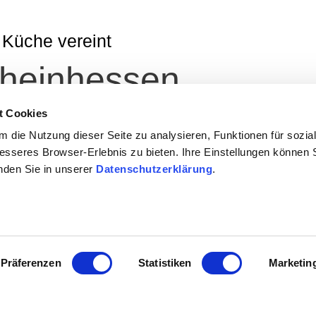
 Küche vereint
Rheinhessen
t Cookies
entdeckt. Durch frische und kreative Ideen der Weingastron
 die Nutzung dieser Seite zu analysieren, Funktionen für sozia
ner Straußwirtschaft oder in einem Restaurant in Rheinhessen
besseres Browser-Erlebnis zu bieten. Ihre Einstellungen können S
inden Sie in unserer
Datenschutzerklärung
.
Präferenzen
Statistiken
Marketin