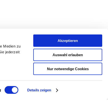
Akzeptieren
omie werden traditionsreiche Rezepte neu
le Medien zu
 - lassen Sie sich von der neuen
ie jederzeit
Auswahl erlauben
Nur notwendige Cookies
g
Details zeigen