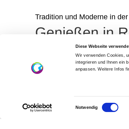
Tradition und Moderne in der
Genießen in 
Diese Webseite verwende
Die rheinhessische Küche wird gerade neu 
Wir verwenden Cookies, um
interpretiert. Ob in einer Weinstube, in ei
integrieren und Ihnen ein 
rheinhessischen Kulinarik verzaubern.
anpassen. Weitere Infos f
Kontakt
Einwilligungsauswahl
Notwendig
Kontaktinformationen: