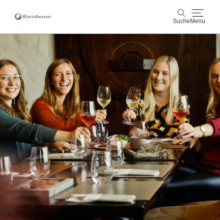
Suche
Menu
Wein & Genuss
Suche
Aktiv & Natur
Kultur & Städte
Veranstaltungen
Buchung & Service
Shop
Rheinhessen-Blog
Karte