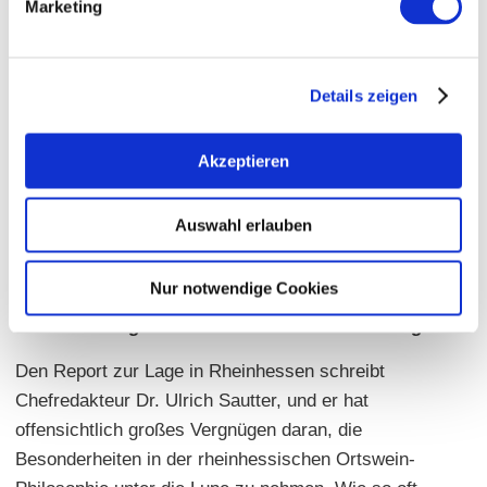
Marketing
Kühling-Gillot (Bodenheim) ebenfalls in der Familie. Die
Bernhard Breuer Trophy für den besten über 10 Jahre
gereiften Riesling geht an den 2012 Morstein Riesling
Details zeigen
GG aus dem Weingut Wittmann (Westhofen).
Akzeptieren
Gebietspreisträger des Jahres sind das Weingut
Braunewell aus Essenheim (Winzer des Jahres), Moritz
Kissinger / Weingut Kissinger aus Uelversheim
Auswahl erlauben
(Aufsteiger des Jahres) und das Weingut Hungermüller
aus Dittelsheim-Heßloch (Entdeckung des Jahres).
Nur notwendige Cookies
Falstaff Weinguide 2023 – Ortswein-Verwirrungen
Den Report zur Lage in Rheinhessen schreibt
Chefredakteur Dr. Ulrich Sautter, und er hat
offensichtlich großes Vergnügen daran, die
Besonderheiten in der rheinhessischen Ortswein-