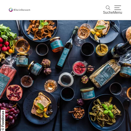
Suche
Menu
Wein & Genuss
Suche
Aktiv & Natur
Kultur & Städte
Veranstaltungen
Buchung & Service
Shop
Rheinhessen-Blog
Karte
© Foodistas