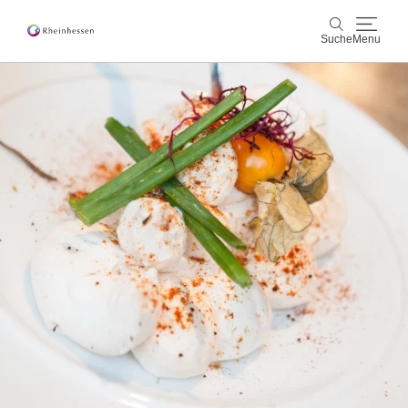
Suche
Menu
Wein & Genuss
Suche
Aktiv & Natur
Kultur & Städte
Veranstaltungen
Buchung & Service
Shop
Rheinhessen-Blog
Karte