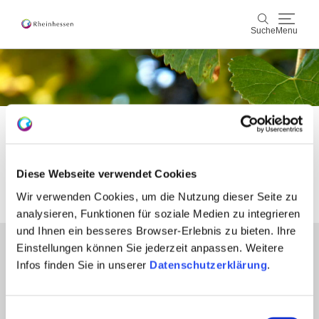
Suche
Menu
Wein & Genuss
Suche
Aktiv & Natur
Startseite
Erlebnis
Entdecken
Weinfeste
Kultur & Städte
Weinfeste
Diese Webseite verwendet Cookies
Veranstaltungen
Wir verwenden Cookies, um die Nutzung dieser Seite zu
analysieren, Funktionen für soziale Medien zu integrieren
Buchung & Service
und Ihnen ein besseres Browser-Erlebnis zu bieten. Ihre
Einstellungen können Sie jederzeit anpassen. Weitere
Partner
Shop
Rheinhessen-Blog
Karte
Infos finden Sie in unserer
Datenschutzerklärung
.
Presse
Fachhandel
Login Weinwirtschaft
Einwilligungsauswahl