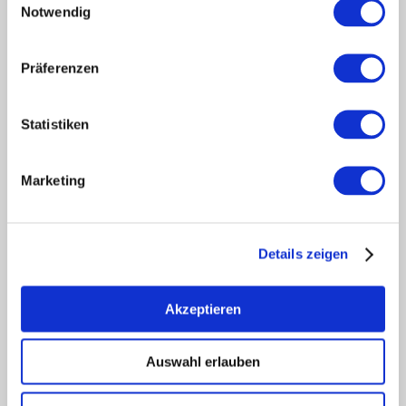
Notwendig
Touristik intern
Mediendatenbank Rheinhessen
Region Rheinhessen
Präferenzen
Über uns
Rheinhessen AUSGEZEICHNET
Statistiken
Reiseführer
Shop
Marketing
Newsletter
Regionalentwicklung
Legal Links
Details zeigen
Kontakt
Datenschutz
Impressum
Akzeptieren
Barrierefreiheitserklärung
Vertrag widerrufen
Auswahl erlauben