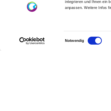
integrieren und Ihnen ein 
anpassen. Weitere Infos f
Einwilligungsauswahl
Notwendig
Analysewerte
Terroir
Zusatz
Alkoholgehalt: 12,5 %
Restzuckergehalt: 5,7 g/l
Säuregehalt: 4,9 g/l