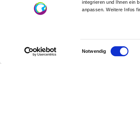
integrieren und Ihnen ein 
anpassen. Weitere Infos f
Einwilligungsauswahl
Notwendig
Analysewerte
Terroir
Zusatz
Alkoholgehalt: 13 %
Restzuckergehalt: 2,9 g/l
Säuregehalt: 7,7 g/l