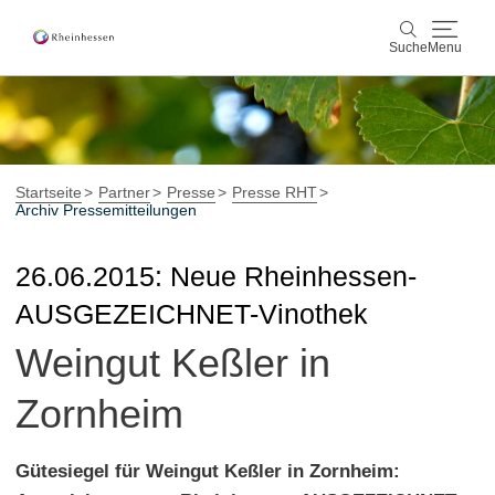
Suche
Menu
Wein & Genuss
Suche
Aktiv & Natur
Startseite
Partner
Presse
Presse RHT
Archiv Pressemitteilungen
Kultur & Städte
26.06.2015: Neue Rheinhessen-
Veranstaltungen
AUSGEZEICHNET-Vinothek
Weingut Keßler in
Buchung & Service
Shop
Rheinhessen-Blog
Karte
Zornheim
Gütesiegel für Weingut Keßler in Zornheim: