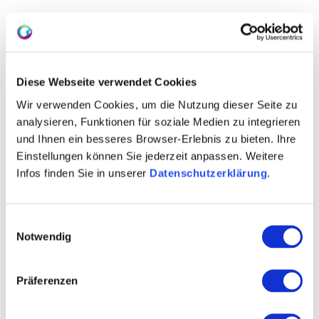
Mittlerweile sind 21 Vinotheken mit dem Gütesiegel
ausgezeichnet worden. Informationen zu allen
Diese Webseite verwendet Cookies
Vinotheken gibt es auf www.rheinhessen-
ausgezeichnet.de
Wir verwenden Cookies, um die Nutzung dieser Seite zu
analysieren, Funktionen für soziale Medien zu integrieren
und Ihnen ein besseres Browser-Erlebnis zu bieten. Ihre
Einstellungen können Sie jederzeit anpassen. Weitere
Infos finden Sie in unserer
Datenschutzerklärung
.
Einwilligungsauswahl
Notwendig
Präferenzen