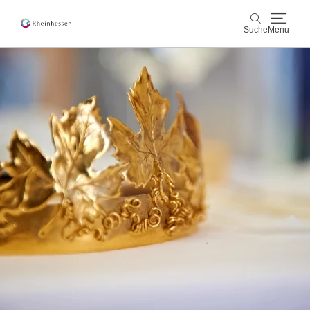
Suche
Menu
Wein & Genuss
Suche
Aktiv & Natur
Kultur & Städte
Veranstaltungen
Buchung & Service
Shop
Rheinhessen-Blog
Karte