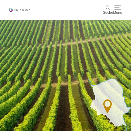
Suche
Menu
Wein & Genuss
Suche
Aktiv & Natur
Kultur & Städte
Veranstaltungen
Buchung & Service
Shop
Rheinhessen-Blog
Karte