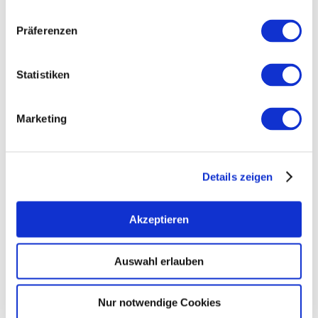
Präferenzen
Wein- und Sektgut Ch.W. Bernhard
Frei-Laubersheim
Statistiken
mehr erfahren
meh
Marketing
Details zeigen
Akzeptieren
Auswahl erlauben
Weingut Breitenbach
Nur notwendige Cookies
Frei-Laubersheim