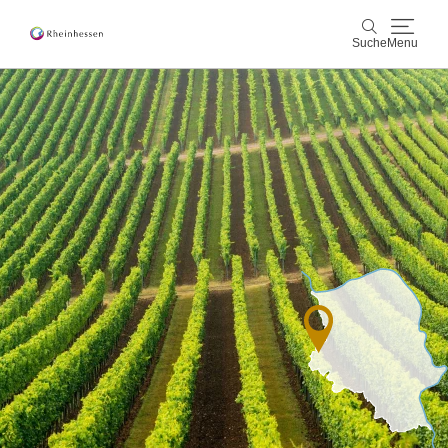
Suche
Menu
Wein & Genuss
Suche
Aktiv & Natur
Kultur & Städte
Veranstaltungen
Buchung & Service
Shop
Rheinhessen-Blog
Karte