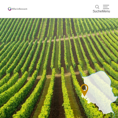
Suche
Menu
Wein & Genuss
Suche
Aktiv & Natur
Kultur & Städte
Veranstaltungen
Buchung & Service
Shop
Rheinhessen-Blog
Karte