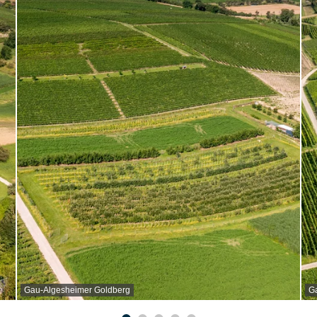
Gau-Algesheimer Goldberg
G