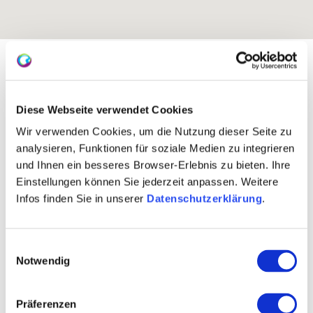
Exposition:
Ostnordost und Südwest
Diese Webseite verwendet Cookies
Wir verwenden Cookies, um die Nutzung dieser Seite zu
analysieren, Funktionen für soziale Medien zu integrieren
und Ihnen ein besseres Browser-Erlebnis zu bieten. Ihre
Einstellungen können Sie jederzeit anpassen. Weitere
Infos finden Sie in unserer
Datenschutzerklärung
.
Einwilligungsauswahl
Rebfläche:
45 Hektar
Gemeinde:
Notwendig
Gau-Algesheim
Meereshöhe:
100-230 m
Präferenzen
Bingen
Bereich: