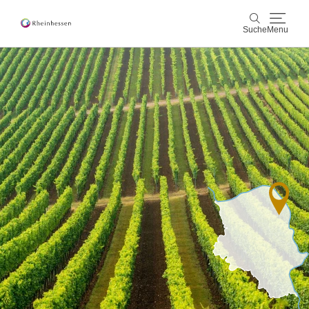
Suche
Menu
Wein & Genuss
Suche
Aktiv & Natur
Kultur & Städte
Veranstaltungen
Buchung & Service
Shop
Rheinhessen-Blog
Karte