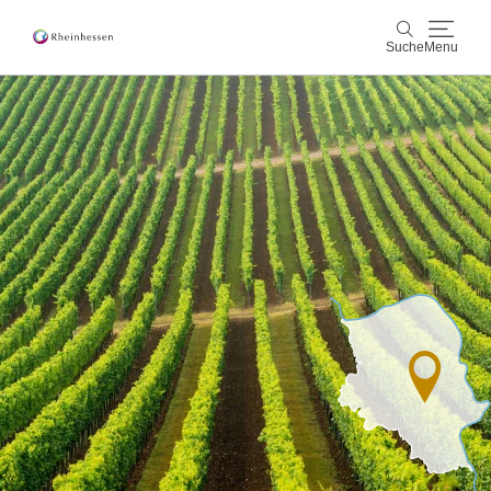
Suche
Menu
Wein & Genuss
Suche
Aktiv & Natur
Kultur & Städte
Veranstaltungen
Buchung & Service
Shop
Rheinhessen-Blog
Karte