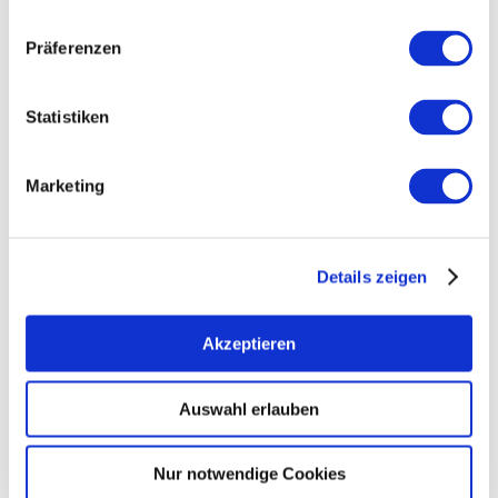
Präferenzen
Becker- Das Weingut
Mainz-Ebersheim
Statistiken
mehr erfahren
meh
Marketing
Details zeigen
Akzeptieren
Auswahl erlauben
Weingut St. Urban
Nur notwendige Cookies
Gau-Odernheim