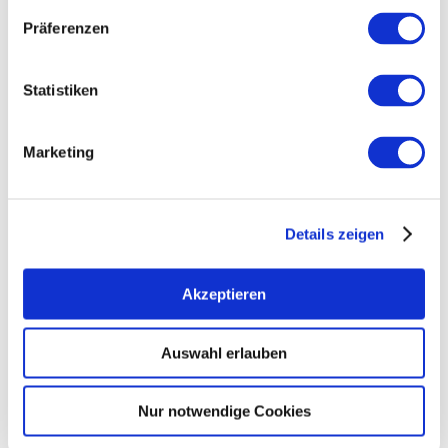
Präferenzen
SANDER - ökologische Weine
Mettenheim
mehr erfahren
Statistiken
meh
Marketing
Details zeigen
Akzeptieren
Auswahl erlauben
Weingut Holzmühle
Nur notwendige Cookies
Osthofen
mehr erfahren