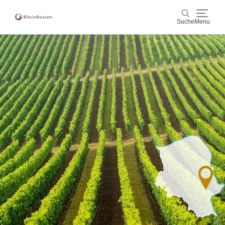
Suche
Menu
Wein & Genuss
Suche
Aktiv & Natur
Kultur & Städte
Veranstaltungen
Buchung & Service
Shop
Rheinhessen-Blog
Karte