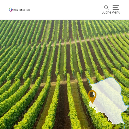
Suche
Menu
Wein & Genuss
Suche
Aktiv & Natur
Kultur & Städte
Veranstaltungen
Buchung & Service
Shop
Rheinhessen-Blog
Karte