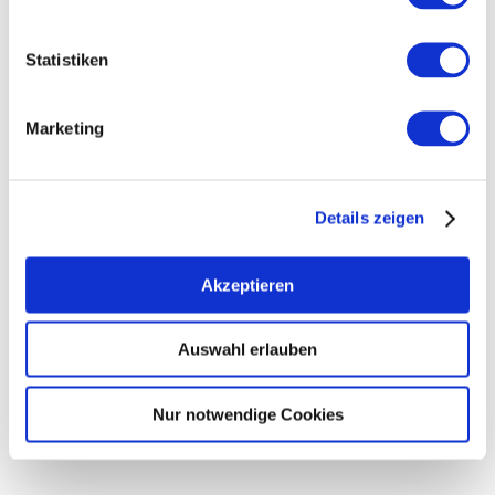
Statistiken
Marketing
Details zeigen
Rebfläche:
1 Hektar
Gemeinde:
Neu-Bamberg
Meereshöhe:
200-250 m
Akzeptieren
Bingen
Bereich:
Rheingrafenstein
Region:
Auswahl erlauben
Eichelberg
Einzellage:
Neu-Bamberg
Gemarkung:
Nur notwendige Cookies