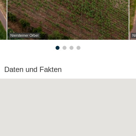
Niersteiner Orbel
Ni
Daten und Fakten