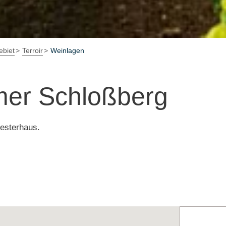
biet
Terroir
Weinlagen
er Schloßberg
esterhaus.