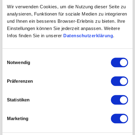
Wir verwenden Cookies, um die Nutzung dieser Seite zu
analysieren, Funktionen für soziale Medien zu integrieren
Über uns
und Ihnen ein besseres Browser-Erlebnis zu bieten. Ihre
Einstellungen können Sie jederzeit anpassen. Weitere
Kellermeister Julia Schittler
Infos finden Sie in unserer
Datenschutzerklärung
.
Rebfläche 40 Hektar
Einwilligungsauswahl
Fachhandel
Notwendig
Weinexport
Präferenzen
Kontaktinformationen:
Weingut Schittler & Becker
Statistiken
Julia Schittler
Hahnheimer Straße 30 55270 Zornheim
Marketing
Tel: (0049) 6136 44790
E-Mail: info@schittler-becker.de