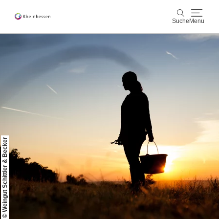
Suche
Menu
Wein & Genuss
Suche
Aktiv & Natur
Kultur & Städte
Veranstaltungen
© Weingut Schittler & Becker
Buchung & Service
Shop
Rheinhessen-Blog
Karte