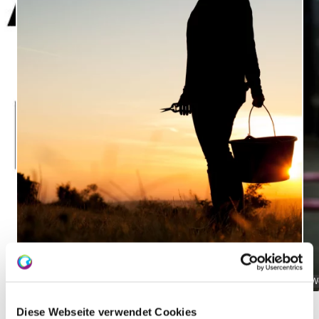
Weingut Schittler & Becker_Sonnenuntergang
We
Diese Webseite verwendet Cookies