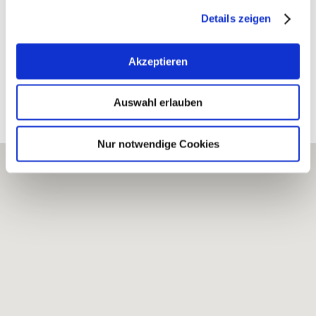
Internet: https://www.schittler-becker.de
Details zeigen
Akzeptieren
Auswahl erlauben
Bearbeitete Weinlagen
Nur notwendige Cookies