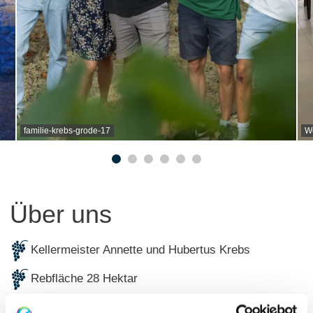
familie-krebs-grode-17
W
Über uns
Kellermeister Annette und Hubertus Krebs
Rebfläche 28 Hektar
Fachhandel