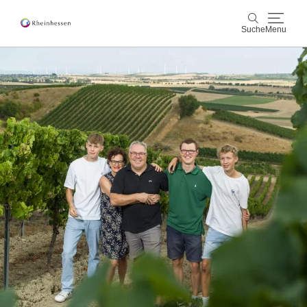
Suche
Menu
Wein & Genuss
Suche
Aktiv & Natur
Kultur & Städte
Veranstaltungen
Buchung & Service
Shop
Rheinhessen-Blog
Karte