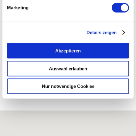
Kontaktinformationen:
Marketing
Weingut Krebs-Grode
Hubertus Krebs
Haupstraße 16 55278 Eimsheim
Details zeigen
Tel: (0049) 6249 908050
E-Mail: service@krebs-grode.de
Akzeptieren
Internet: http://www.krebs-grode.de
Auswahl erlauben
Nur notwendige Cookies
Bearbeitete Weinlagen