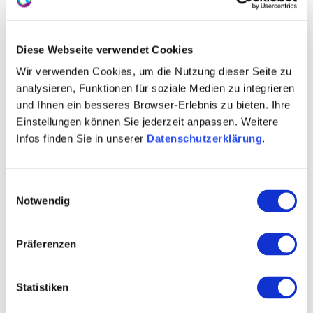
Winzersekt
Diese Webseite verwendet Cookies
Weinexport
Wir verwenden Cookies, um die Nutzung dieser Seite zu
Ab-Hof/Vinothek
analysieren, Funktionen für soziale Medien zu integrieren
und Ihnen ein besseres Browser-Erlebnis zu bieten. Ihre
Maxime Herkunft Rheinhessen
Einstellungen können Sie jederzeit anpassen. Weitere
Gästezimmer
Infos finden Sie in unserer
Datenschutzerklärung
.
Wohnmobilstellplätze
Einwilligungsauswahl
Weinseminare
Notwendig
Ökologisch zertifiziert
Präferenzen
PIWI’s
Glühwein
Statistiken