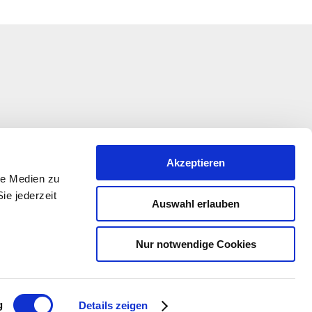
Akzeptieren
le Medien zu
ie jederzeit
Auswahl erlauben
Nur notwendige Cookies
kation wird im Rahmen des Entwicklungsprogramms
 Beteiligung der Europäischen Union und des Landes
alz, vertreten durch das Ministerium für Wirtschaft,
dwirtschaft und Weinbau Rheinland-Pfalz, gefördert
g
Details zeigen