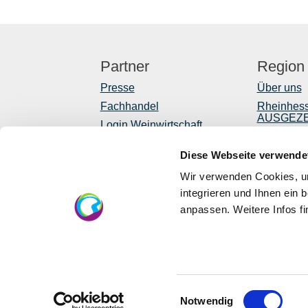
Partner
Region
Presse
Über uns
Fachhandel
Rheinhes
AUSGEZ
Login Weinwirtschaft
Reiseführ
Touristik intern
Diese Webseite verwende
Shop
Mediendatenbank
Rheinhessen
Newslette
Wir verwenden Cookies, um
Regionale
integrieren und Ihnen ein 
anpassen. Weitere Infos f
EU
Eu
lä
Einwilligungsauswahl
Notwendig