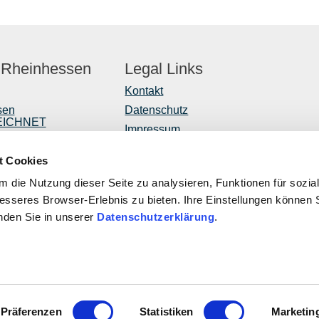
 Rheinhessen
Legal Links
Kontakt
sen
Datenschutz
EICHNET
Impressum
er
Barrierefreiheitserklärung
t Cookies
Vertrag widerrufen
r
 die Nutzung dieser Seite zu analysieren, Funktionen für sozia
ntwicklung
besseres Browser-Erlebnis zu bieten. Ihre Einstellungen können S
inden Sie in unserer
Datenschutzerklärung
.
ROPÄISCHE UNION
Diese Publi
ropäischer Landwirtschaftsfonds für die Entwicklung des
EULLE unter
ndlichen Raums: Hier investiert Europa in die ländlichen Gebiete
Rheinland-Pf
Verkehr, Lan
Präferenzen
Statistiken
Marketin