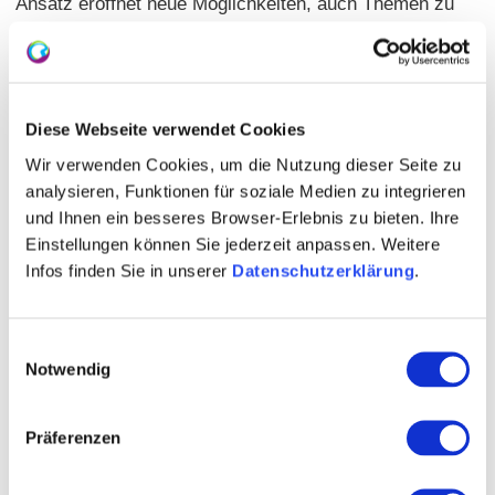
Ansatz eröffnet neue Möglichkeiten, auch Themen zu
diskutieren und umzusetzen, die für ein Dorf alleine
nicht sinnvoll erscheinen oder einen zu großen Aufwand
bedeuten.
Diese Webseite verwendet Cookies
Denkbar sind beispielsweise Themen wie Digitalisierung
Wir verwenden Cookies, um die Nutzung dieser Seite zu
der Dörfer,
analysieren, Funktionen für soziale Medien zu integrieren
Nahversorgung, Nachbarschaftshilfe oder neue
und Ihnen ein besseres Browser-Erlebnis zu bieten. Ihre
Mobilitätsangebote.
Einstellungen können Sie jederzeit anpassen. Weitere
Infos finden Sie in unserer
Datenschutzerklärung
.
Inhalte und Ziele
Erarbeitung von Innenentwicklungskonzepten für die beteiligten sieben Gemeinden
Erarbeitung von individuellen und gemeinsamen konkreten Maßnahmen, welche kurz-
Einwilligungsauswahl
bis mittelfristig umgesetzt werden sollen
Notwendig
Durchführung von Arbeitskreisen und Treffen, bei denen sich die Bürger und Bürgerinnen
aller Ortsgemeinden beteiligen können
Workshops für einzelne Ortsgemeinden
Präferenzen