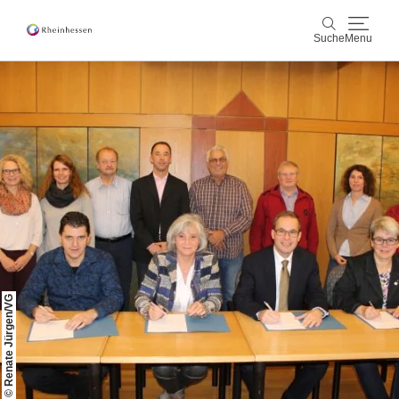
Suche
Menu
Wein & Genuss
Suche
Aktiv & Natur
Kultur & Städte
Veranstaltungen
Buchung & Service
© Renate Jürgen/VG
Shop
Rheinhessen-Blog
Karte