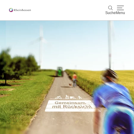
Suche
Menu
Wein & Genuss
Suche
Aktiv & Natur
Kultur & Städte
Veranstaltungen
Buchung & Service
Shop
Rheinhessen-Blog
Karte