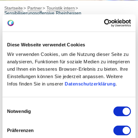
Startseite
Partner
Touristik intern
Sensibilisierungsoffensive Rheinhessen
2024 (Jan) | 1. Workshop
Diese Webseite verwendet Cookies
Start der mehrteiligen Workshopreihe mit im Tourismus
Wir verwenden Cookies, um die Nutzung dieser Seite zu
Tätigen sowie Interessierten aus Verwaltung, Weinbau,
analysieren, Funktionen für soziale Medien zu integrieren
Landwirtschaft, Naturschutz, Waldwirtschaft,
und Ihnen ein besseres Browser-Erlebnis zu bieten. Ihre
Tourismusbetrieben und Interessenverbänden. Mit rund
Einstellungen können Sie jederzeit anpassen. Weitere
25 Vertretern aus allen nahezu allen Sparten wurden am
Infos finden Sie in unserer
Datenschutzerklärung
.
16. Januar im Kreistagssaal der Kreisverwaltung Mainz-
Bingen in Ingelheim die Kernprobleme im
Einwilligungsauswahl
Aktivtourismus zusammengetragen, die
Notwendig
Handlungsfelder „Analysen“, „Kommunikation“ und
„Besucherlenkung“ als wesentlichste herausgearbeitet
Präferenzen
sowie Ziele definiert, die die Sensibilisierungskampagne