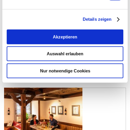
Markt und natürlich nach Laune. Gäste können sich
auf Saisonales und Regionales und manchmal auf
Produkte von etwas weiter her freuen. Lebensmittel,
von…
Details zeigen
mehr erfahren
auf Karte anzeigen
Akzeptieren
Auswahl erlauben
Nur notwendige Cookies
Mainz
Weinhaus Michel