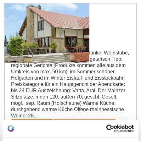
Mainz-Laubenheim
Hofgut Laubenheimer Höhe
Restaurant, Gastwirtschaft, Gutsschänke, Weinstube,
Hofgarten; Küche:gut bürgerlich, vegetarisch Tipp:
regionale Gerichte (Produkte kommen alle aus dem
Umkreis von max. 50 km); im Sommer schöner
Hofgarten und im Winter Eislauf- und Eisstockbahn
Preiskategorie für ein Hauptgericht der Abendkarte:
bis 24 EUR Auszeichnung: Varta, Aral, Der Mainzer
Sitzplätze: innen 120, außen 70, geschl. Gesell.
mögl., sep. Raum (Hofscheune) Warme Küche:
durchgehend warme Küche Offene rheinhessische
Weine: 28…
mehr erfahren
auf Karte anzeigen