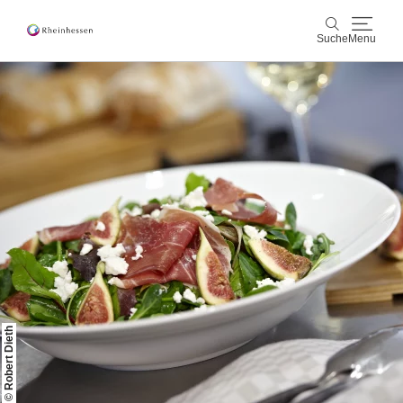
Suche
Menu
Wein & Genuss
Suche
Aktiv & Natur
Kultur & Städte
Veranstaltungen
Buchung & Service
Shop
Rheinhessen-Blog
Karte
© Robert Dieth