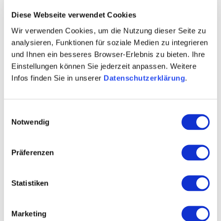
Diese Webseite verwendet Cookies
Wir verwenden Cookies, um die Nutzung dieser Seite zu
analysieren, Funktionen für soziale Medien zu integrieren
und Ihnen ein besseres Browser-Erlebnis zu bieten. Ihre
Einstellungen können Sie jederzeit anpassen. Weitere
Infos finden Sie in unserer
Datenschutzerklärung
.
Einwilligungsauswahl
Mainz
Notwendig
Weinhaus Schreiner
Präferenzen
Betriebsart: Weinstube Küche: saisonal, regional
Hereinspaziert ins Weinhaus Schreiner – seit 1842.
Wohlfühlen und genießen im Weinhaus Schreiner.
Statistiken
Bei regionalen Produkten, bei guten Weinen aus
dem In- und Ausland, sowie Bieren und Bränden aus
Deutschland – im Sommer auch im Weingarten. Die
Marketing
Speisekarte wird wöchentlich angepasst, je nach