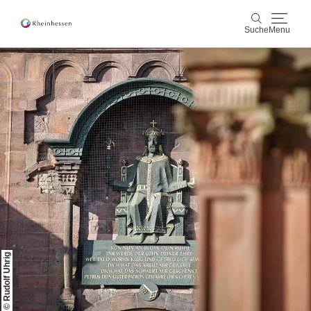
Suche
Menu
Wein & Genuss
Suche
Aktiv & Natur
Kultur & Städte
Veranstaltungen
Buchung & Service
Shop
Rheinhessen-Blog
Karte
© Rudolf Uhrig