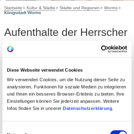
Startseite
Kultur & Städte
Städte und Regionen
Worms
Königsstadt Worms
Aufenthalte der Herrscher
Die Aufenthalte mittelalterlicher Herrscher lassen sich
aufgrund fragmentarischer und teils widersprüchlicher
Überlieferung nur schwer eindeutig rekonstruieren.
Diese Webseite verwendet Cookies
Zahlreiche Besuche sind entweder nicht belegt oder in
Wir verwenden Cookies, um die Nutzung dieser Seite zu
ihrer Dauer und ihrem Charakter unklar. Während einige
analysieren, Funktionen für soziale Medien zu integrieren
Aufenthalte mehrere Monate umfassten, beschränkten
und Ihnen ein besseres Browser-Erlebnis zu bieten. Ihre
sich andere auf wenige Tage. Vergleichsweise
Einstellungen können Sie jederzeit anpassen. Weitere
zuverlässige Anhaltspunkte bietet die Dokumentation
Infos finden Sie in unserer
Datenschutzerklärung
.
von Reichsversammlungen und Hoftagen. An diesen
gesicherten Ereignissen orientiert sich die inhaltliche
Konzeption des Throns zu Worms.
Einwilligungsauswahl