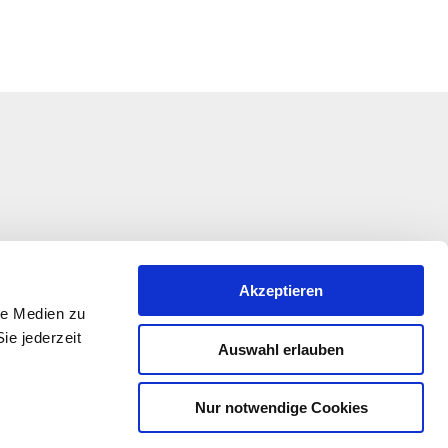
Akzeptieren
le Medien zu
ie jederzeit
Auswahl erlauben
Nur notwendige Cookies
kation wird im Rahmen des Entwicklungsprogramms
 Beteiligung der Europäischen Union und des Landes