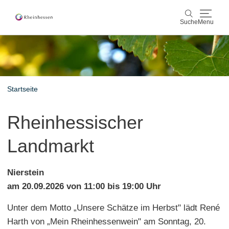
Suche
Menu
Wein & Genuss
Suche
Aktiv & Natur
Startseite
Kultur & Städte
Rheinhessischer
Veranstaltungen
Landmarkt
Buchung & Service
Nierstein
Shop
Rheinhessen-Blog
Karte
am 20.09.2026 von 11:00 bis 19:00 Uhr
Unter dem Motto „Unsere Schätze im Herbst" lädt René
Harth von „Mein Rheinhessenwein" am Sonntag, 20.