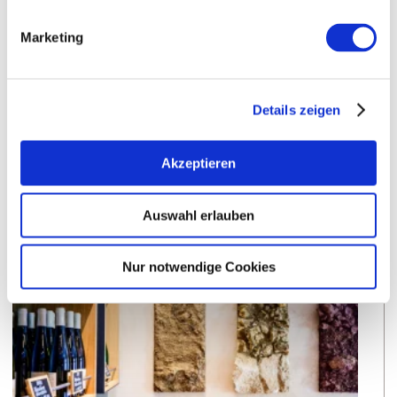
Marketing
VERANSTALTUNGSORT
KONTAKT
Details zeigen
WEITERE INFOS & DOWNLOADS
Akzeptieren
Auswahl erlauben
Weitere Veranstaltungen in der Nähe
Nur notwendige Cookies
meh