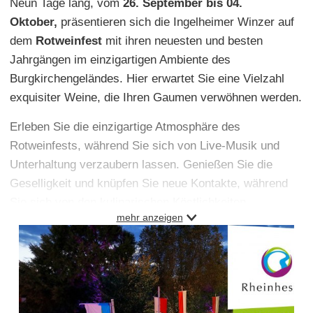
Neun Tage lang, vom
26. September bis 04.
Oktober,
präsentieren sich die Ingelheimer Winzer auf
dem
Rotweinfest
mit ihren neuesten und besten
Jahrgängen im einzigartigen Ambiente des
Burgkirchengeländes. Hier erwartet Sie eine Vielzahl
exquisiter Weine, die Ihren Gaumen verwöhnen werden.
Erleben Sie die einzigartige Atmosphäre des
Rotweinfests, während Sie sich von Live-Musik und
Unterhaltung verzaubern lassen. Genießen Sie die
Geselligkeit und knüpfen Sie neue Kontakte, während
Sie sich von den kulinarischen Köstlichkeiten
mehr anzeigen
verwöhnen lassen.
Es zählt zu den
schönsten Weinfesten Rheinhessens
.
Seit 2014 ist das amtlich, denn das Siegel
„Ausgezeichnetes Weinfest“ wird durch die
Rheinhessenwein e.V. nur an herausragende Weinfeste