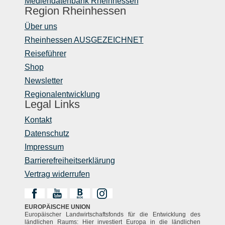
Mediendatenbank Rheinhessen
Verfügung und sind ausgeschildert. Ganztägig gratis*
Region Rheinhessen
per Bus & Bahn in der RNN-Wabe 320 (ohne Gau-
Über uns
Algesheim). Einfach die App FAIRTIQ downloaden und
Rheinhessen AUSGEZEICHNET
damit kostenlos durch ganz Ingelheim fahren. >>
Reiseführer
www.e-ticket-ingelheim.de
Shop
Newsletter
Regionalentwicklung
Legal Links
Kontakt
Datenschutz
Impressum
Barrierefreiheitserklärung
Vertrag widerrufen
EUROPÄISCHE UNION
Europäischer Landwirtschaftsfonds für die Entwicklung des
ländlichen Raums: Hier investiert Europa in die ländlichen