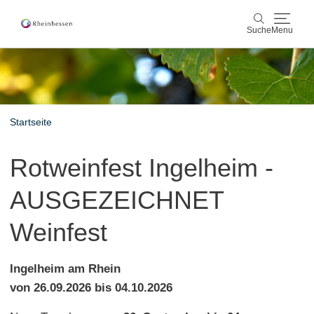
Suche
Menu
Wein & Genuss
Suche
Aktiv & Natur
Startseite
Kultur & Städte
Rotweinfest Ingelheim -
Veranstaltungen
AUSGEZEICHNET
Buchung & Service
Weinfest
Shop
Rheinhessen-Blog
Karte
Ingelheim am Rhein
von 26.09.2026 bis 04.10.2026