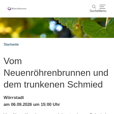
Suche
Menu
Wein & Genuss
Suche
Aktiv & Natur
Startseite
Kultur & Städte
Vom
Veranstaltungen
Neuenröhrenbrunnen und
Buchung & Service
dem trunkenen Schmied
Shop
Rheinhessen-Blog
Karte
Wörrstadt
am 06.09.2026 um 15:00 Uhr