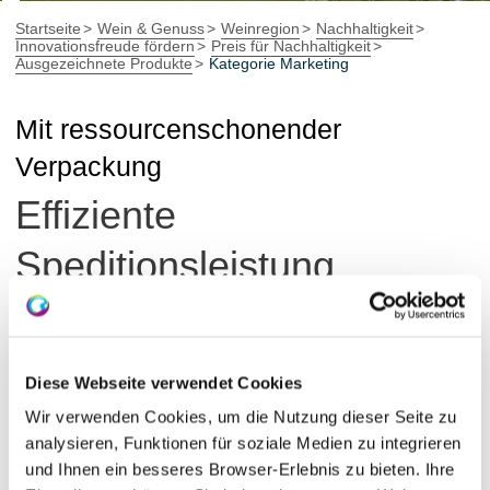
Startseite
Wein & Genuss
Weinregion
Nachhaltigkeit
Innovationsfreude fördern
Preis für Nachhaltigkeit
Ausgezeichnete Produkte
Kategorie Marketing
Mit ressourcenschonender
Verpackung
Effiziente
Speditionsleistung
In der Kategorie Marketing wurde 2012 die
Speditionsleistung der Firma Top-Logistik
(Langenlonsheim) ausgezeichnet. Top Logistik
Diese Webseite verwendet Cookies
ermöglicht den Speditionsversand in Kleinmengen in
Wir verwenden Cookies, um die Nutzung dieser Seite zu
üblichen Standard-Weinkartons.
analysieren, Funktionen für soziale Medien zu integrieren
und Ihnen ein besseres Browser-Erlebnis zu bieten. Ihre
Damit ist die Verpackung auf ein Minimum reduziert,