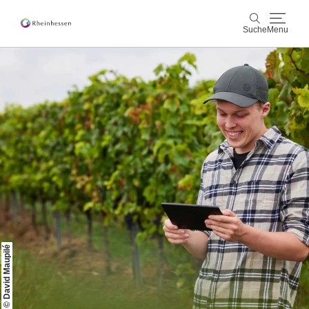
Suche
Menu
Wein & Genuss
Suche
Aktiv & Natur
Kultur & Städte
Veranstaltungen
Buchung & Service
Shop
Rheinhessen-Blog
Karte
© David Maupilé