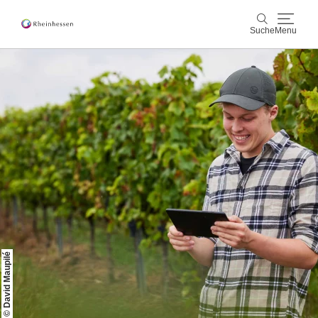
Suche
Menu
Wein & Genuss
Suche
Aktiv & Natur
Kultur & Städte
Veranstaltungen
Buchung & Service
Shop
Rheinhessen-Blog
Karte
© David Maupilé