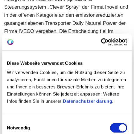
Steuerungssystem „Clever Spray“ der Firma Inovel und
in der offenen Kategorie an den emissionsreduzierten
gasangetriebenen Transporter Daily Natural Power der
Firma IVECO vergeben. Die Entscheidung fiel im
Rahmen der Jurysitzung, bei der die Bewerbungen nach
ökologischen, sozialen und ökonomischen Aspekten der
Nachhaltigkeit geprüft wurden. Die Preisverleihung fand
Diese Webseite verwendet Cookies
im Rahmen der Eröffnung der Agrartage 2019 in Nieder-
Olm statt.
Wir verwenden Cookies, um die Nutzung dieser Seite zu
analysieren, Funktionen für soziale Medien zu integrieren
Die Auszeichnung geht alljährlich an Produkte, Systeme
und Ihnen ein besseres Browser-Erlebnis zu bieten. Ihre
und Dienstleistungen, die die Winzer in ihrem
Einstellungen können Sie jederzeit anpassen. Weitere
nachhaltigen Wirtschaften unterstützen.
Infos finden Sie in unserer
Datenschutzerklärung
.
Weitere Informationen finden Sie in der Datei PM Preis
für Nachhaltigkeit 2019, die Sie rechts zum download
Einwilligungsauswahl
Notwendig
finden.