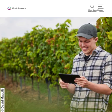
Suche
Menu
Wein & Genuss
Suche
Aktiv & Natur
Kultur & Städte
Veranstaltungen
Buchung & Service
Shop
Rheinhessen-Blog
Karte
© David Maupilé