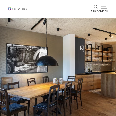
Suche
Menu
Wein & Genuss
Suche
Aktiv & Natur
Kultur & Städte
Veranstaltungen
Buchung & Service
Shop
Rheinhessen-Blog
Karte