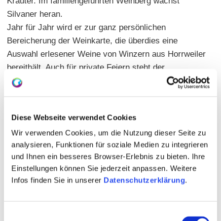
Kräuter. Im familiengeführten Weinberg wächst
Silvaner heran.
Jahr für Jahr wird er zur ganz persönlichen
Bereicherung der Weinkarte, die überdies eine
Auswahl erlesener Weine von Winzern aus Horrweiler
bereithält. Auch für private Feiern steht der
gemütliche Gastraum oder der romantische Hof zur
Verfügung.
Diese Webseite verwendet Cookies
Hauptgerichte: 10,00 - 26,50 Euro |
Wir verwenden Cookies, um die Nutzung dieser Seite zu
Sitzplätze: innen 30 | außen 40 | geschlossene
analysieren, Funktionen für soziale Medien zu integrieren
Gesellschaft möglich
und Ihnen ein besseres Browser-Erlebnis zu bieten. Ihre
Termine: siehe Internetseite
Einstellungen können Sie jederzeit anpassen. Weitere
Infos finden Sie in unserer
Datenschutzerklärung
.
Einwilligungsauswahl