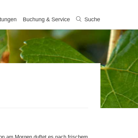
ltungen
Buchung & Service
Suche
Suche
on am Morgen duftet es nach frischem