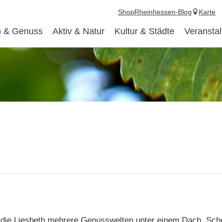
Shop
Rheinhessen-Blog
Karte
 & Genuss
Aktiv & Natur
Kultur & Städte
Veransta
 die Liesbeth mehrere Genusswelten unter einem Dach. Sch