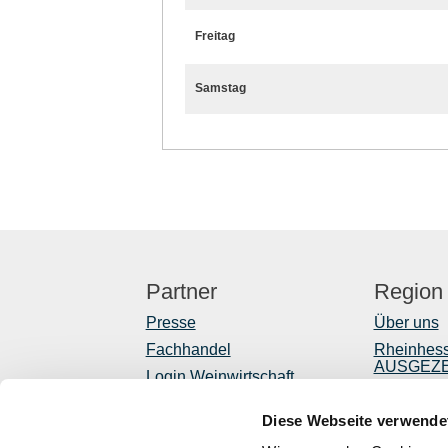
Freitag
Samstag
Partner
Region
Presse
Über uns
Fachhandel
Rheinhes
AUSGEZ
Login Weinwirtschaft
Reiseführ
Touristik intern
Diese Webseite verwende
Shop
Mediendatenbank
Rheinhessen
Newslette