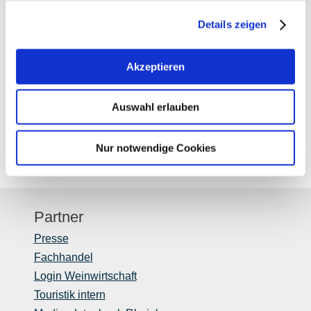
Details zeigen
Allgemein
Akzeptieren
Sitzplätze außen:
40
Auswahl erlauben
Sitzplätze innen:
60
Nur notwendige Cookies
Partner
Presse
Fachhandel
Login Weinwirtschaft
Touristik intern