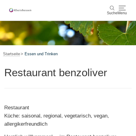
Suche
Menu
Wein & Genuss
Suche
Aktiv & Natur
Startseite
Essen und Trinken
Kultur & Städte
Restaurant benzoliver
Veranstaltungen
Buchung & Service
Restaurant
Shop
Rheinhessen-Blog
Karte
Küche: saisonal, regional, vegetarisch, vegan,
allergikerfreundlich