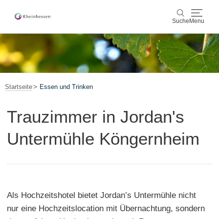
Suche
Menu
Wein & Genuss
Suche
Aktiv & Natur
Startseite
Essen und Trinken
Kultur & Städte
Trauzimmer in Jordan's
Veranstaltungen
Untermühle Köngernheim
Buchung & Service
Shop
Rheinhessen-Blog
Karte
Als Hochzeitshotel bietet Jordan’s Untermühle nicht
nur eine Hochzeitslocation mit Übernachtung, sondern