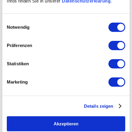
Infos finden Sie in unserer
Datenschutzerklärung
.
Einwilligungsauswahl
Notwendig
Besuchen
Kontakt
Präferenzen
Weitere Infos & Downloads
Statistiken
Marketing
Unser Haus bietet noch viel
mehr:
»
Übernachten Sie in unseren Zimmern
Details zeigen
Akzeptieren