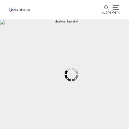
Suche
Menu
Wein & Genuss
Suche
Aktiv & Natur
Kultur & Städte
Veranstaltungen
Buchung & Service
Shop
Rheinhessen-Blog
Karte