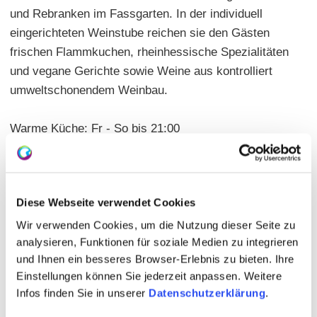
und Rebranken im Fassgarten. In der individuell
eingerichteten Weinstube reichen sie den Gästen
frischen Flammkuchen, rheinhessische Spezialitäten
und vegane Gerichte sowie Weine aus kontrolliert
umweltschonendem Weinbau.
Warme Küche: Fr - So bis 21:00
Hauptgerichte: 6,50 - 18,50 Euro | Offene
Rheinhessische Weine: 20
Sitzplätze: innen 45 | außen 60 | geschlossene
Diese Webseite verwendet Cookies
Gesellschaft möglich | sep. Raum
Wir verwenden Cookies, um die Nutzung dieser Seite zu
analysieren, Funktionen für soziale Medien zu integrieren
und Ihnen ein besseres Browser-Erlebnis zu bieten. Ihre
Einstellungen können Sie jederzeit anpassen. Weitere
Infos finden Sie in unserer
Datenschutzerklärung
.