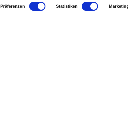
Präferenzen
Statistiken
Marketin
e Vision Wirklichkeit werden
Ihre Vorteile als Mitglied im
ssen
Freundeskreis Rheinhessen
nsere Mission
Mitgliedsvorteile
Über uns
r Weg zu uns
ontakt