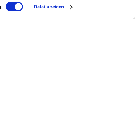
g
Details zeigen
Wir brauchen Sie – werden Sie
Mitglied
Mitglied werden