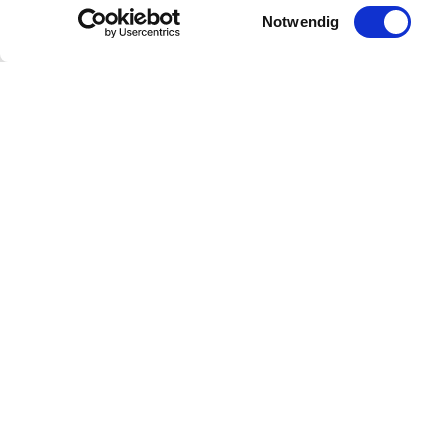
Einwilligungsauswahl
Notwendig
Rheinhessen im Aufwind
Di
la
Unsere Vision
U
Aktuelles
Ih
K