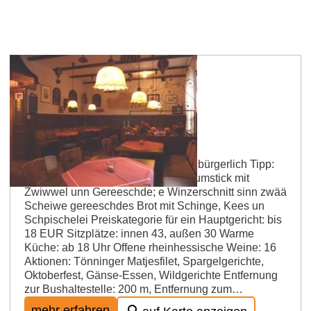
Worms
Weinhaus Zum Zwicker
Restaurant, Weinstube; Küche: gut bürgerlich Tipp:
Zwicker Speschel is e schäänes Rumstick mit
Zwiwwel unn Gereeschde; e Winzerschnitt sinn zwää
Scheiwe gereeschdes Brot mit Schinge, Kees un
Schpischelei Preiskategorie für ein Hauptgericht: bis
18 EUR Sitzplätze: innen 43, außen 30 Warme
Küche: ab 18 Uhr Offene rheinhessische Weine: 16
Aktionen: Tönninger Matjesfilet, Spargelgerichte,
Oktoberfest, Gänse-Essen, Wildgerichte Entfernung
zur Bushaltestelle: 200 m, Entfernung zum…
mehr erfahren