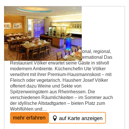
Oppenheim
Restaurant Völker
Betriebsart: Restaurant Küche: saisonal, regional,
vegetarisch, allergikerfreundlich, international Das
Restaurant Völker erwartet seine Gäste in stilvoll
modernem Ambiente. Küchenchefin Ute Völker
verwöhnt mit ihrer Premium-Hausmannskost – mit
Fleisch oder vegetarisch. Hausherr Josef Völker
offeriert dazu Weine und Sekte von
Spitzenweingütern aus Rheinhessen. Die
verschiedenen Räumlichkeiten – im Sommer auch
der idyllische Altstadtgarten – bieten Platz zum
Wohlfühlen und…
mehr erfahren
auf Karte anzeigen