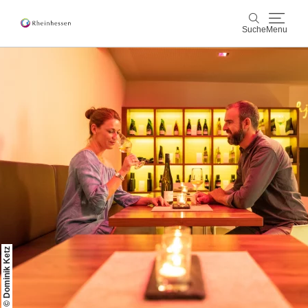
Suche
Menu
Wein & Genuss
Suche
Aktiv & Natur
Kultur & Städte
Veranstaltungen
Buchung & Service
Shop
Rheinhessen-Blog
Karte
© Dominik Ketz