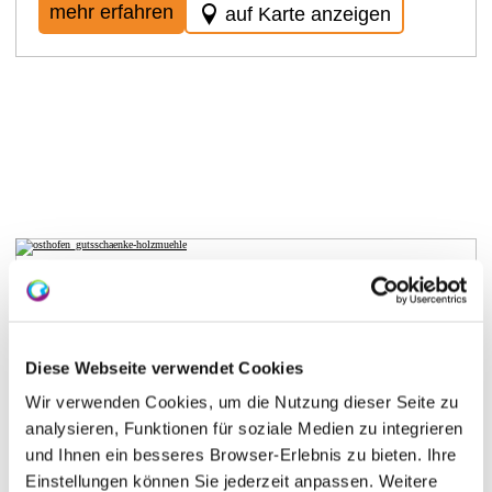
mehr erfahren
auf Karte anzeigen
Osthofen
Gutsschänke Holzmühle
Diese Webseite verwendet Cookies
Wir verwenden Cookies, um die Nutzung dieser Seite zu
Betriebsart: Gutsschänke Küche: saisonal, regional
analysieren, Funktionen für soziale Medien zu integrieren
Ob in geselliger Runde oder auch nur zu zweit –
und Ihnen ein besseres Browser-Erlebnis zu bieten. Ihre
Gäste genießen die Weine aus dem Keller von
Christian Hahn und dazu die kulinarischen
Einstellungen können Sie jederzeit anpassen. Weitere