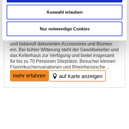
Zum alten Kelterhaus
Auswahl erlauben
Ein beliebtes Ausflugsziel für Radfahrer und
Wanderer ist die Event-Gastronomie „Zum alten
Kelterhaus“ am Ortsrand von Alsheim. Umgeben von
Nur notwendige Cookies
Weinbergen lädt der Sommergarten für ca. 150
Personen zum Verweilen zwischen alten Raritäten
und liebevoll dekorierten Accessoires und Blumen
ein. Bei kühler Witterung steht der Gewölbekeller und
das Kelterhaus zur Verfügung und bietet insgesamt
für bis zu 70 Personen Sitzplätze. Besucher können
Flammkuchenvariationen und Rheinhessische…
mehr erfahren
auf Karte anzeigen