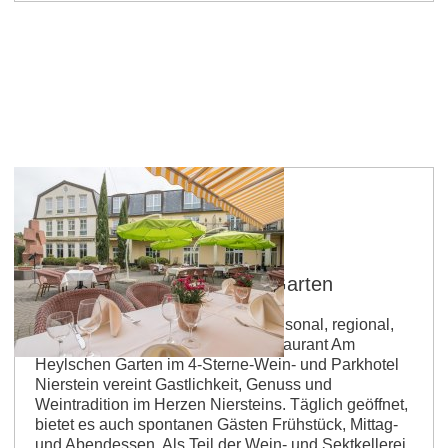
Nierstein
Restaurant am Heylschen Garten
Bestriebsart: Restaurant Küche: saisonal, regional,
vegetarisch, international Das Restaurant Am
Heylschen Garten im 4-Sterne-Wein- und Parkhotel
Nierstein vereint Gastlichkeit, Genuss und
Weintradition im Herzen Niersteins. Täglich geöffnet,
bietet es auch spontanen Gästen Frühstück, Mittag-
und Abendessen. Als Teil der Wein- und Sektkellerei