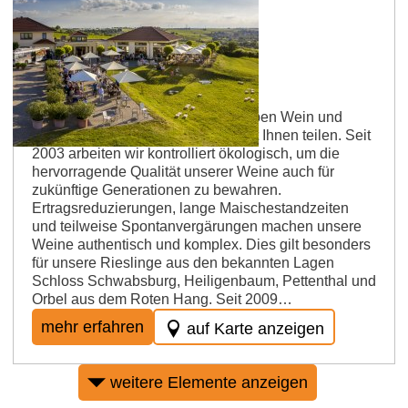
Nierstein
Weingut Raddeck
Wir, Anna und Stefan Raddeck, lieben Wein und
diese Leidenschaft möchten wir mit Ihnen teilen. Seit
2003 arbeiten wir kontrolliert ökologisch, um die
hervorragende Qualität unserer Weine auch für
zukünftige Generationen zu bewahren.
Ertragsreduzierungen, lange Maischestandzeiten
und teilweise Spontanvergärungen machen unsere
Weine authentisch und komplex. Dies gilt besonders
für unsere Rieslinge aus den bekannten Lagen
Schloss Schwabsburg, Heiligenbaum, Pettenthal und
Orbel aus dem Roten Hang. Seit 2009…
mehr erfahren
auf Karte anzeigen
weitere Elemente anzeigen