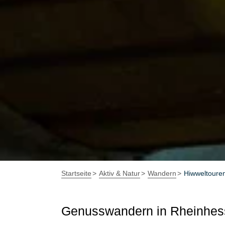
Startseite
Aktiv & Natur
Wandern
Hiwweltoure
Genusswandern in Rheinhes