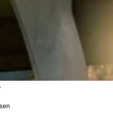
n
sen