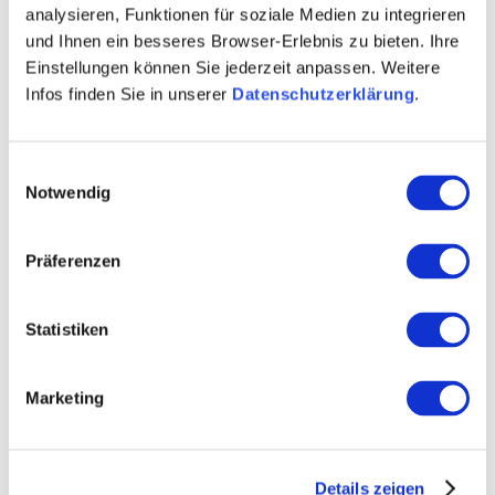
Erfolge sehen. Der regionale Crowdfunding-Wettbewerb
analysieren, Funktionen für soziale Medien zu integrieren
und Ihnen ein besseres Browser-Erlebnis zu bieten. Ihre
IdeenReich Rheinhessen schlägt nun mindestens zwei
Einstellungen können Sie jederzeit anpassen. Weitere
Fliegen mit einer Klappe: Über die Werkstätten werden
Infos finden Sie in unserer
Datenschutzerklärung
.
die Leistungsträger auf die Marke „Rheinhessen“
eingeschworen und die Projekte in die richtige Richtung
gelenkt. Über das Crowdfunding erkennen die
Einwilligungsauswahl
Unternehmer und Gründer den unmittelbaren Mehrwert.
Notwendig
Die Rheinhessen Touristik hat dies erkannt und wir sind
froh, die Region in dem Prozess mit unserem
Präferenzen
Erfahrungswissen unterstützen zu können."
Dr. Alexander Schuler, Geschäftsführender
Statistiken
Gesellschafter
Marketing
Details zeigen