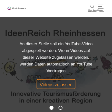
Suche
Menu
Wein & Genuss
Suche
Aktiv & Natur
An dieser Stelle soll ein YouTube-Video
abgespielt werden. Wenn Videos auf
Kultur & Städte
dieser Website zugelassen werden,
werden Daten automatisch an YouTube
Veranstaltungen
übertragen.
Buchung & Service
Videos zulassen
Shop
Rheinhessen-Blog
Karte