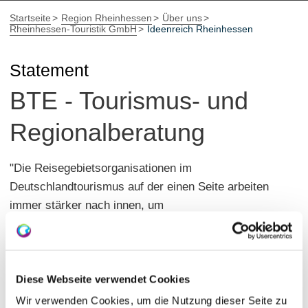
Startseite
Region Rheinhessen
Über uns
Rheinhessen-Touristik GmbH
Ideenreich Rheinhessen
Statement
BTE - Tourismus- und
Regionalberatung
"Die Reisegebietsorganisationen im
Deutschlandtourismus auf der einen Seite arbeiten
immer stärker nach innen, um
Produktentwicklungsprozesse zu moderieren, wobei die
Produkte auf die Marke einzahlen sollen. Hierfür
müssen sie Leistungsträger für Werkstätten motivieren.
Die Leistungsträger wiederum verstehen manchmal den
Diese Webseite verwendet Cookies
Mehrwert der Werkstätten nicht und wollen schnell
Wir verwenden Cookies, um die Nutzung dieser Seite zu