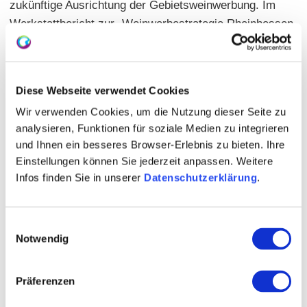
zukünftige Ausrichtung der Gebietsweinwerbung. Im
Werkstattbericht zur „Weinwerbestrategie Rheinhessen
2030+“ wurde über den laufenden Strategieprozess
informiert. Ziel ist es, gemeinsam mit der Branche eine
langfristige Vision für die Weinwerbung zu entwickeln,
Diese Webseite verwendet Cookies
Zielgruppen und Märkte zu priorisieren sowie die
Wir verwenden Cookies, um die Nutzung dieser Seite zu
Zusammenarbeit innerhalb der Region weiter
analysieren, Funktionen für soziale Medien zu integrieren
auszubauen.
und Ihnen ein besseres Browser-Erlebnis zu bieten. Ihre
Einstellungen können Sie jederzeit anpassen. Weitere
Passend dazu stellte Eberhard Abele vom Deutschen
Infos finden Sie in unserer
Datenschutzerklärung
.
Weininstitut (DWI) im Vortrag „Neues vom DWI:
Strategie, Kampagne und Kooperation“ aktuelle Projekte
des DWI vor. Dabei ging er unter anderem auf die
Einwilligungsauswahl
laufende Gemeinschaftskampagne im
Notwendig
Lebensmitteleinzelhandel (LEH) ein, die gemeinsam mit
den Anbaugebieten Rheinhessen, Mosel und Pfalz und
Präferenzen
dem Land Rheinland-Pfalz umgesetzt wird. „Der