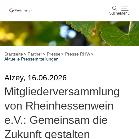
Suche
Menu
Wein & Genuss
Suche
Aktiv & Natur
Startseite
Partner
Presse
Presse RHW
Aktuelle Pressemitteilungen
Kultur & Städte
Alzey, 16.06.2026
Veranstaltungen
Mitgliederversammlung
Buchung & Service
von Rheinhessenwein
Shop
Rheinhessen-Blog
Karte
e.V.: Gemeinsam die
Zukunft gestalten