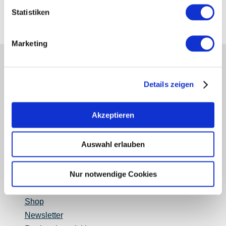
speichern und auch vor Auswaschung schützen.
Statistiken
Marketing
Partner
Presse
Details zeigen
Fachhandel
Login Weinwirtschaft
Akzeptieren
Touristik intern
Mediendatenbank Rheinhessen
Region Rheinhessen
Auswahl erlauben
Über uns
Nur notwendige Cookies
Rheinhessen AUSGEZEICHNET
Reiseführer
Shop
Newsletter