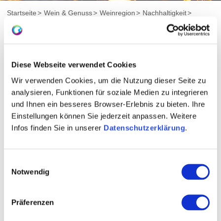
Startseite
Wein & Genuss
Weinregion
Nachhaltigkeit
Lebendige Böden
Regenwürmer leisten im Boden Schwerstarbeit.
Metertief durchgraben sie manche Böden, bis zum 60-
Diese Webseite verwendet Cookies
fachen ihres Eigengewichtes können sie dabei
verschieben. Bodenbestandteile und organisches
Wir verwenden Cookies, um die Nutzung dieser Seite zu
Material der Streuschicht werden als Nahrung
analysieren, Funktionen für soziale Medien zu integrieren
und Ihnen ein besseres Browser-Erlebnis zu bieten. Ihre
aufgenommen und dann als besonders humusreiche
Einstellungen können Sie jederzeit anpassen. Weitere
Kothäufchen wieder ausgeschieden.
Infos finden Sie in unserer
Datenschutzerklärung
.
Regenwürmer belüften die Böden, verbessern die
Wasserhaltefähigkeit und die Bodenstruktur, erleichtern
Einwilligungsauswahl
den Wurzeln ein tieferes Eindringen in den Boden und
Notwendig
damit den Pflanzen die Aufnahme von Wasser und
Mineralstoffen. In Schwerstarbeit durchmischen sie die
Präferenzen
Bodenteilchen und tragen zur Bildung von wertvollen
Ton-Humus-Komplexen bei, die Nährstoffe im Boden