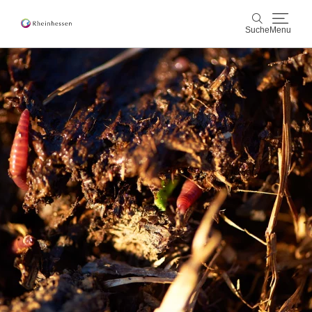
Suche
Menu
Wein & Genuss
Suche
Aktiv & Natur
Kultur & Städte
Veranstaltungen
Buchung & Service
Shop
Rheinhessen-Blog
Karte