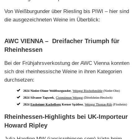
Von Weißburgunder über Riesling bis PIWI – hier sind
die ausgezeichneten Weine im Überblick:
AWC VIENNA – Dreifacher Triumph für
Rheinhessen
Bei der Frühjahrsverkostung der AWC Vienna konnten
sich drei rheinhessische Weine in ihren Kategorien
durchsetzen:
2024 Nieder-Olmer Weißburgunder
,
Weingut Bischofsmühle
(Nieder-Olm)
2024 Silvaner Tagwerk
,
Cisterzienser Weingut
(Dittelsheim-Hessloch)
2024
Ensheimer Kachelberg
Kerner Spätlese
,
Weingut Thomas-Rüb
(Flonheim)
Rheinhessen-Highlights bei UK-Importeur
Howard Ripley
Julia Harding MW (jancisrobinson.com) kürte beim