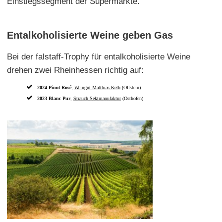
Einstiegssegment der Supermärkte.
Entalkoholisierte Weine geben Gas
Bei der falstaff-Trophy für entalkoholisierte Weine
drehen zwei Rheinhessen richtig auf:
2024 Pinot Rosé
,
Weingut Matthias Keth
(Offstein)
2023 Blanc Pur
,
Strauch Sektmanufaktur
(Osthofen)