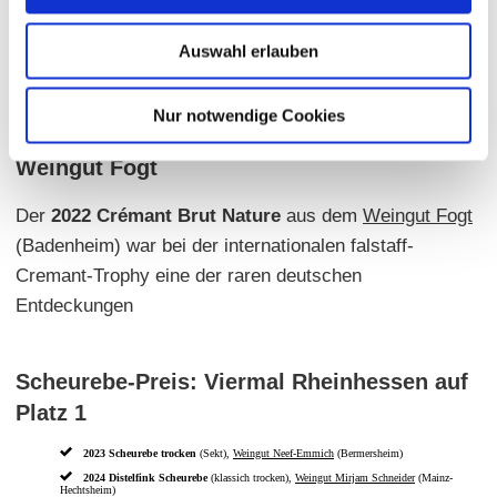
Sekthaus Raumland
(Flörsheim-Dalsheim) ist der "Sekt
des Jahres" und laut VINUM die „Messlatte für
Auswahl erlauben
Schaumweine – national wie international“.
Nur notwendige Cookies
falstaff Crémant-Trophy 2024: Erfolg für
Weingut Fogt
Der
2022 Crémant Brut Nature
aus dem
Weingut Fogt
(Badenheim) war bei der internationalen falstaff-
Cremant-Trophy eine der raren deutschen
Entdeckungen
Scheurebe-Preis: Viermal Rheinhessen auf
Platz 1
2023 Scheurebe trocken
(Sekt),
Weingut Neef-Emmich
(Bermersheim)
2024 Distelfink Scheurebe
(klassich trocken),
Weingut Mirjam Schneider
(Mainz-
Hechtsheim)