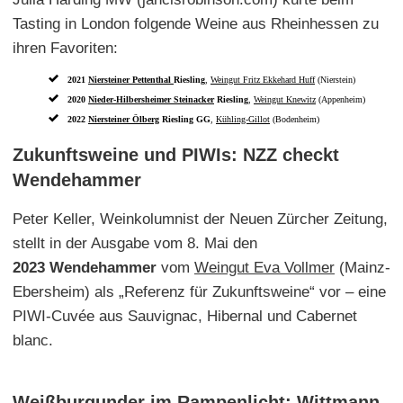
Tasting in London folgende Weine aus Rheinhessen zu
ihren Favoriten:
2021
Niersteiner Pettenthal
Riesling
,
Weingut Fritz Ekkehard Huff
(Nierstein)
2020
Nieder-Hilbersheimer Steinacker
Riesling
,
Weingut Knewitz
(Appenheim)
2022
Niersteiner Ölberg
Riesling GG
,
Kühling-Gillot
(Bodenheim)
Zukunftsweine und PIWIs: NZZ checkt
Wendehammer
Peter Keller, Weinkolumnist der Neuen Zürcher Zeitung,
stellt in der Ausgabe vom 8. Mai den
2023 Wendehammer
vom
Weingut Eva Vollmer
(Mainz-
Ebersheim) als „Referenz für Zukunftsweine“ vor – eine
PIWI-Cuvée aus Sauvignac, Hibernal und Cabernet
blanc.
Weißburgunder im Rampenlicht: Wittmann