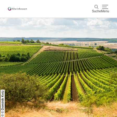
Suche
Menu
Wein & Genuss
Suche
Aktiv & Natur
Kultur & Städte
Veranstaltungen
Buchung & Service
© © Dominik Ketz
Shop
Rheinhessen-Blog
Karte