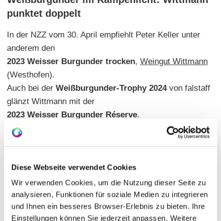
punktet doppelt
In der NZZ vom 30. April empfiehlt Peter Keller unter
anderem den
2023 Weisser Burgunder trocken
,
Weingut Wittmann
(Westhofen).
Auch bei der
Weißburgunder-Trophy 2024
von falstaff
glänzt Wittmann mit der
2023 Weisser Burgunder Réserve
.
Qvinterra epitomises the intersection of
quality and value
Diese Webseite verwendet Cookies
Wir verwenden Cookies, um die Nutzung dieser Seite zu
Julia Harding, MW lobt am 2. Mai bei
analysieren, Funktionen für soziale Medien zu integrieren
jancisrobinson.com die
und Ihnen ein besseres Browser-Erlebnis zu bieten. Ihre
2023 und 2022 Qvinterra Rieslinge
von
Kühling-Gillot
Einstellungen können Sie jederzeit anpassen. Weitere