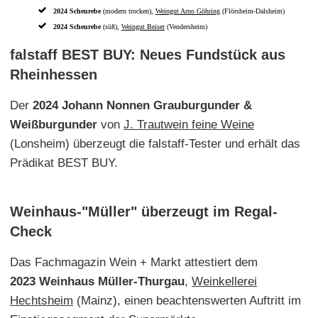
2024 Scheurebe
(modern trocken),
Weingut Arno Göhring
(Flörsheim-Dalsheim)
2024 Scheurebe
(süß),
Weingut Beiser
(Vendersheim)
falstaff BEST BUY: Neues Fundstück aus
Rheinhessen
Der
2024 Johann Nonnen Grauburgunder &
Weißburgunder
von
J. Trautwein feine Weine
(Lonsheim) überzeugt die falstaff-Tester und erhält das
Prädikat BEST BUY.
Weinhaus-"Müller" überzeugt im Regal-
Check
Das Fachmagazin Wein + Markt attestiert dem
2023 Weinhaus Müller-Thurgau
,
Weinkellerei
Hechtsheim
(Mainz), einen beachtenswerten Auftritt im