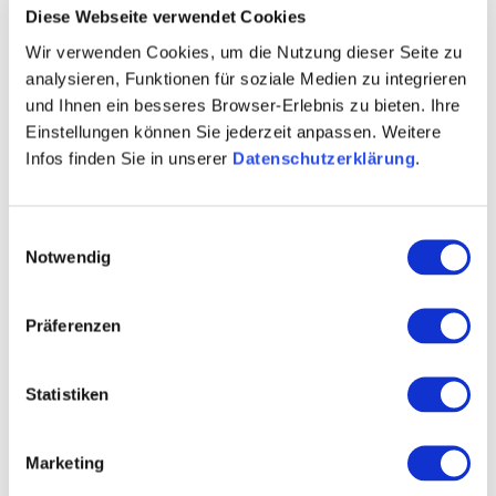
Diese Webseite verwendet Cookies
Wagner-Stempel
(Siefersheim) vor und lobt neben dem
Wir verwenden Cookies, um die Nutzung dieser Seite zu
ikonischen 2016 EMT Riesling den 2023 Riesling
analysieren, Funktionen für soziale Medien zu integrieren
trocken als hervorragenden Gutswein.
und Ihnen ein besseres Browser-Erlebnis zu bieten. Ihre
Einstellungen können Sie jederzeit anpassen. Weitere
Zum Blanquette de Veau empfiehlt Loris Lenzo, Head-
Infos finden Sie in unserer
Datenschutzerklärung
.
Sommelier des «Einstein Gourmet» in St. Gallen in der
aktuellen Ausgabe des Magazins VINUM den 2022
Weißburgunder aus dem
Weingut Dreissigacker
Einwilligungsauswahl
(Bechtheim).
Notwendig
Die besten Weine für wenig Geld - eine Empfehlung von
Präferenzen
wein.plus mit diesen „Fundstücken“ aus Rheinhessen:
Weißweine
bis 10€:
Statistiken
2022 Uelversheim Weißburgunder trocken
|
Weingut Dätwyl
(Wintersheim)
2023 Weißburgunder trocken
|
Weingut Bäder
(Wendelsheim)
Marketing
Weißweine
bis 15€: