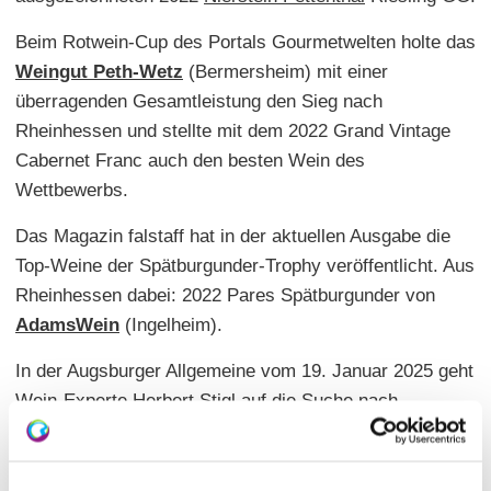
Beim Rotwein-Cup des Portals Gourmetwelten holte das
Weingut Peth-Wetz
(Bermersheim) mit einer
überragenden Gesamtleistung den Sieg nach
Rheinhessen und stellte mit dem 2022 Grand Vintage
Cabernet Franc auch den besten Wein des
Wettbewerbs.
Das Magazin falstaff hat in der aktuellen Ausgabe die
Top-Weine der Spätburgunder-Trophy veröffentlicht. Aus
Rheinhessen dabei: 2022 Pares Spätburgunder von
AdamsWein
(Ingelheim).
In der Augsburger Allgemeine vom 19. Januar 2025 geht
Wein-Experte Herbert Stigl auf die Suche nach
Weingütern, die neben ihrem herausragenden
Spitzenwein einen ebenso exzellenten Basiswein
erzeugen. Aus Rheinhessen stellt er das
Weingut