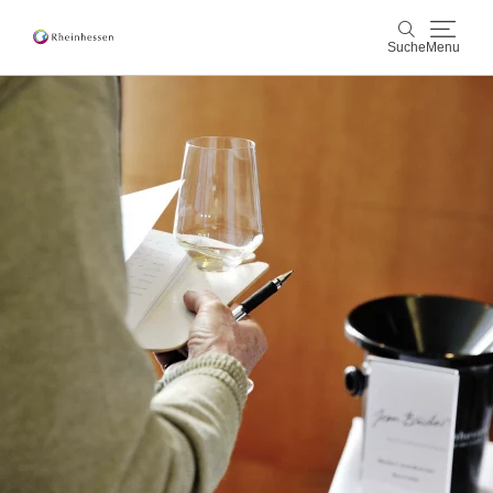
Suche
Menu
Wein & Genuss
Suche
Aktiv & Natur
Kultur & Städte
Veranstaltungen
Buchung & Service
Shop
Rheinhessen-Blog
Karte