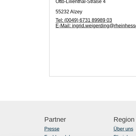
Otto-Lilienthal-Straße 4
55232
Alzey
Tel:
(0049) 6731 89989 03
E-Mail:
ingrid.weigerding@rheinhess
Partner
Region
Presse
Über uns