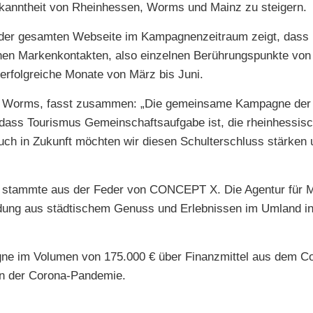
Bekanntheit von Rheinhessen, Worms und Mainz zu steigern.
der gesamten Webseite im Kampagnenzeitraum zeigt, dass 
onen Markenkontakten, also einzelnen Berührungspunkte von
erfolgreiche Monate von März bis Juni.
ation Worms, fasst zusammen: „Die gemeinsame Kampagne der
ass Tourismus Gemeinschaftsaufgabe ist, die rheinhessisc
uch in Zukunft möchten wir diesen Schulterschluss stärke
ng“ stammte aus der Feder von CONCEPT X. Die Agentur für
dung aus städtischem Genuss und Erlebnissen im Umland in 
gne im Volumen von 175.000 € über Finanzmittel aus dem 
en der Corona-Pandemie.