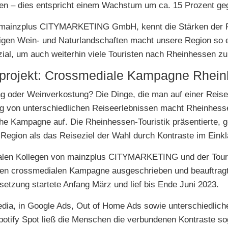
en – dies entspricht einem Wachstum um ca. 15 Prozent g
r mainzplus CITYMARKETING GmbH, kennt die Stärken der R
tigen Wein- und Naturlandschaften macht unsere Region so 
zial, um auch weiterhin viele Touristen nach Rheinhessen zu
sprojekt: Crossmediale Kampagne Rhei
oder Weinverkostung? Die Dinge, die man auf einer Reise 
 von unterschiedlichen Reiseerlebnissen macht Rheinhessen 
ische Kampagne auf. Die Rheinhessen-Touristik präsentierte
Region als das Reiseziel der Wahl durch Kontraste im Einkl
en Kollegen von mainzplus CITYMARKETING und der Touri
n crossmedialen Kampagne ausgeschrieben und beauftragt
etzung startete Anfang März und lief bis Ende Juni 2023.
dia, in Google Ads, Out of Home Ads sowie unterschiedlic
 Spotify Spot ließ die Menschen die verbundenen Kontraste s