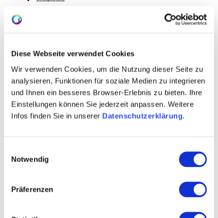
Diese Handlungsfelder bilden den Rahmen für die
weitere Entwicklung der Region und für konkrete
Maßnahmen in den kommenden Jahren.
Diese Webseite verwendet Cookies
Wir verwenden Cookies, um die Nutzung dieser Seite zu
Leitprojekte der Strategie
analysieren, Funktionen für soziale Medien zu integrieren
Zu den zentralen Leitprojekten gehören:
und Ihnen ein besseres Browser-Erlebnis zu bieten. Ihre
Einstellungen können Sie jederzeit anpassen. Weitere
Ausbau der
Welotouren
zur Qualitätsradreiseregion
Infos finden Sie in unserer
Datenschutzerklärung
.
Hotel-Offensive
zur Stärkung des Beherbergungsangebots
Entwicklung zur
Smart Destination Rheinhessen
stärkere Positionierung als führende Wein-Erlebnisregion Deutschlands mit dem Projekt
„WeinERLEBNIS Rheinhessen“
Einwilligungsauswahl
Weiterentwicklung leistungsfähiger touristischer Strukturen in der Region
Notwendig
Mit diesen Projekten sollen Angebote verbessert,
digitale Services ausgebaut, touristische
Präferenzen
Wertschöpfung erhöht und Rheinhessen als moderne,
gastfreundliche und lebenswerte Region weiter profiliert