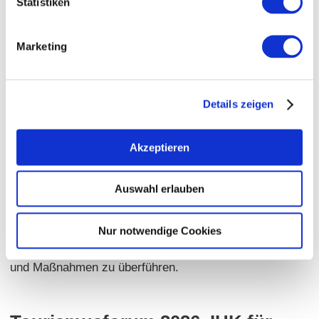
Statistiken
werden.
Marketing
Gemeinsames Zukunftsbild
Die Strategie wurde in einem breit angelegten
Beteiligungsprozess gemeinsam mit Kommunen,
Details zeigen
touristischen Akteuren, Wirtschaftsvertretern und
weiteren Partnern entwickelt. Begleitet wurde der
Akzeptieren
Prozess von BTE Tourismus- und Regionalentwicklung.
Auswahl erlauben
Beim Tourismusforum am 12. Mai 2026 in der IHK für
Rheinhessen wurde „Rheinhessen 2030+“ vorgestellt.
Im Mittelpunkt stand dabei die gemeinsame Aufgabe,
Nur notwendige Cookies
die Strategie nun Schritt für Schritt in konkrete Projekte
und Maßnahmen zu überführen.